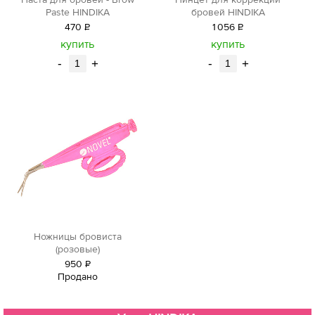
Паста для бровей - Brow
Пинцет для коррекции
Paste HINDIKA
бровей HINDIKA
470
Р
1
056
Р
уб.
уб.
купить
купить
-
+
-
+
Ножницы бровиста
(розовые)
950
Р
Продано
уб.