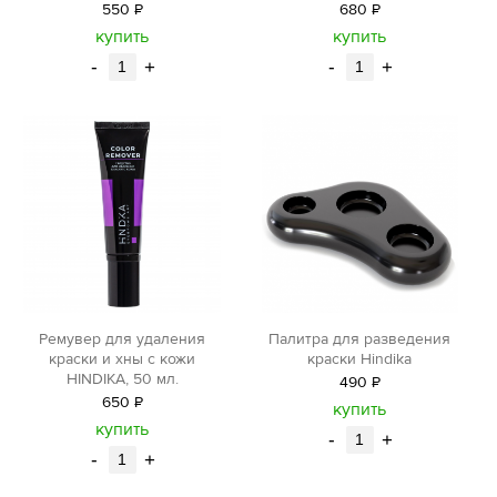
550
Р
680
Р
уб.
уб.
купить
купить
-
+
-
+
Ремувер для удаления
Палитра для разведения
краски и хны с кожи
краски Hindika
HINDIKA, 50 мл.
490
Р
650
Р
уб.
купить
уб.
купить
-
+
-
+