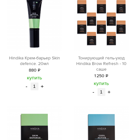
Hindika Крем-барьер Skin
Тонирующий гель-уход
defence. 20мл
Hindika Brow Refresh - 10
саше
880
Р
1
250
Р
уб.
купить
уб.
купить
-
+
-
+