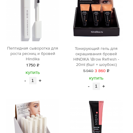
Пептидная сыворотка для
Тонирующий гель для
роста ресниц и бровей
окрашивания бровей
Hindika
HINDIKA \Brow Refresh -
20ml (6шт + шоубокс)
1
750
Р
5
940
3 860
Р
уб.
купить
уб.
купить
-
+
-
+