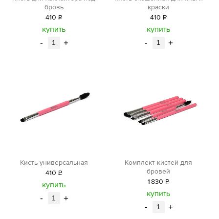
бровь
краски
410
Р
410
Р
уб.
уб.
купить
купить
-
+
-
+
Кисть универсальная
Комплект кистей для
бровей
410
Р
1
830
Р
уб.
купить
уб.
купить
-
+
-
+