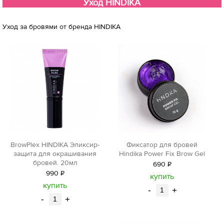
Уход HINDIKA
Уход за бровями от бренда HINDIKA
BrowPlex HINDIKA Эликсир-
Фиксатор для бровей
защита для окрашивания
Hindika Power Fix Brow Gel
бровей. 20мл
690
Р
990
Р
уб.
купить
уб.
купить
-
+
-
+