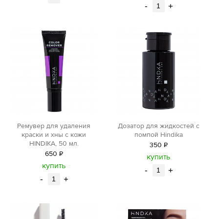
-
+
Ремувер для удаления
Дозатор для жидкостей с
краски и хны с кожи
помпой Hindika
HINDIKA, 50 мл.
350
Р
650
Р
уб.
купить
уб.
купить
-
+
-
+