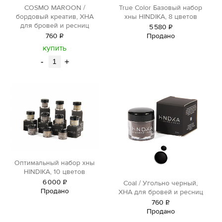
COSMO MAROON /
True Color Базовый набор
бордовый креатив, ХНА
хны HINDIKA, 8 цветов
для бровей и ресниц
5
580
Р
760
Р
Продано
уб.
уб.
купить
-
+
Оптимальный набор хны
HINDIKA, 10 цветов
6
000
Р
Сoal / Угольно черный,
Продано
уб.
ХНА для бровей и ресниц
760
Р
Продано
уб.