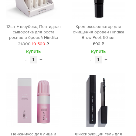
12шт + шоубокс, Пептидная
Крем-эксфолиатор для
сыворотка для роста
очищения бровей Hindika
ресниц и бровей Hindika
Brow Peel, 50 мл.
21
000
10 500
Р
890
Р
уб.
уб.
купить
купить
-
+
-
+
Фиксирующий гель для
Пенка-мусс для лица и