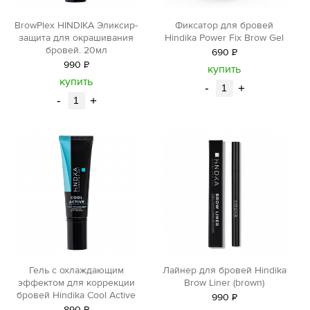
BrowPlex HINDIKA Эликсир-
Фиксатор для бровей
защита для окрашивания
Hindika Power Fix Brow Gel
бровей. 20мл
690
Р
990
Р
уб.
купить
уб.
купить
-
+
-
+
Лайнер для бровей Hindika
Гель с охлаждающим
Brow Liner (brown)
эффектом для коррекции
бровей Hindika Cool Active
990
Р