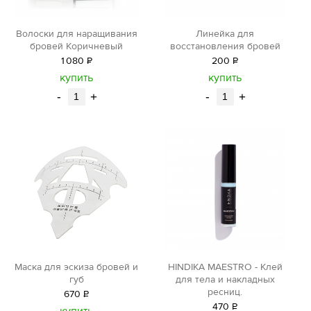
Волоски для наращивания
Линейка для
бровей Коричневый
восстановления бровей
1
080
Р
200
Р
уб.
уб.
купить
купить
-
+
-
+
Маска для эскиза бровей и
HINDIKA MAESTRO - Клей
губ
для тела и накладных
ресниц.
670
Р
470
Р
уб.
купить