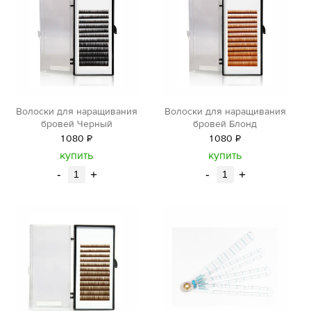
Волоски для наращивания
Волоски для наращивания
бровей Черный
бровей Блонд
1
080
Р
1
080
Р
уб.
уб.
купить
купить
-
+
-
+