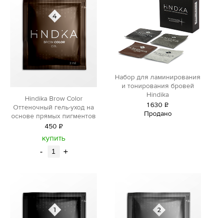
Набор для ламинирования
и тонирования бровей
Hindika
Hindika Brow Color
1
630
Р
Оттеночный гель-уход на
Продано
уб.
основе прямых пигментов
450
Р
уб.
купить
-
+