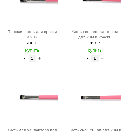
Плоская кисть для краски
Кисть скошенная тонкая
и хны
для хны и краски
410
Р
410
Р
уб.
уб.
купить
купить
-
+
-
+
Кисть для хайлайтера под
Кисть скошенная для хны и