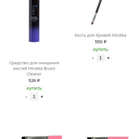
Кисть для бровей Hindika
550
Р
уб.
купить
-
+
Средство для очищения
кистей Hindika Brush
Cleaner
526
Р
уб.
купить
-
+