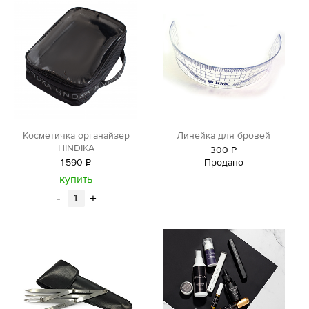
Косметичка органайзер
Линейка для бровей
HINDIKA
300
Р
1
590
Р
Продано
уб.
уб.
купить
-
+