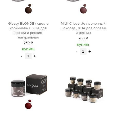
Glossy BLONDE / светло
MILK Chocolate / молочный
коричневый, ХНА для
шоколад , ХНА для бровей
бровей и ресниц,
и ресниц
натуральная
760
Р
760
Р
уб.
купить
уб.
купить
-
+
-
+