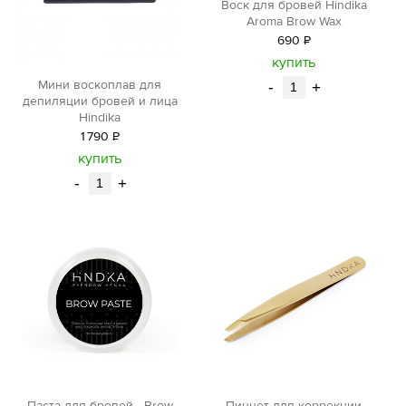
Воск для бровей Hindika
Aroma Brow Wax
690
Р
уб.
купить
Мини воскоплав для
-
+
депиляции бровей и лица
Hindika
1
790
Р
уб.
купить
-
+