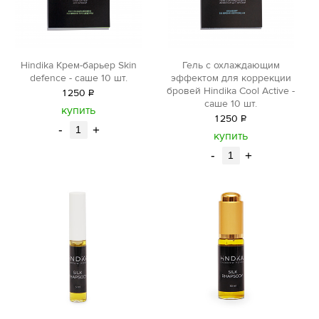
Hindika Крем-барьер Skin
Гель с охлаждающим
defence - саше 10 шт.
эффектом для коррекции
бровей Hindika Cool Active -
1
250
Р
саше 10 шт.
уб.
купить
1
250
Р
-
+
уб.
купить
-
+