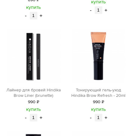
890
Р
уб.
купить
уб.
купить
-
+
-
+
Лайнер для бровей Hindika
Тонирующий гель-уход
Brow Liner (brunette)
Hindika Brow Refresh - 20ml
990
Р
990
Р
уб.
уб.
купить
купить
-
+
-
+