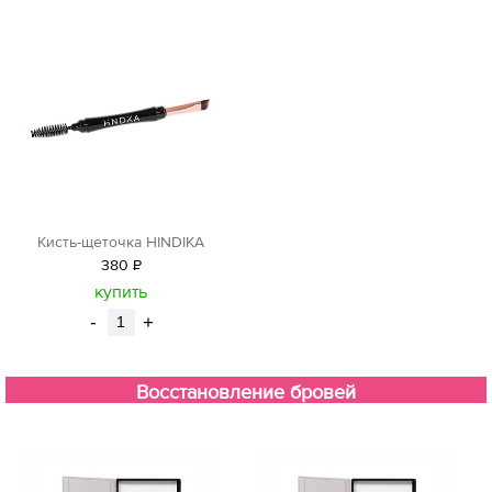
Кисть-щеточка HINDIKA
380
Р
уб.
купить
-
+
Восстановление бровей