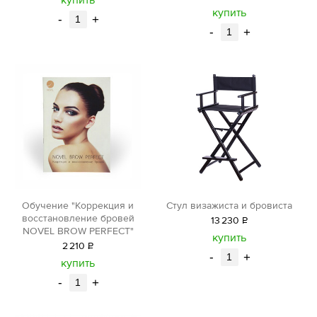
уб.
купить
-
+
-
+
Обучение "Коррекция и
Стул визажиста и бровиста
восстановление бровей
13
230
Р
NOVEL BROW PERFECT"
уб.
купить
2
210
Р
-
+
уб.
купить
-
+