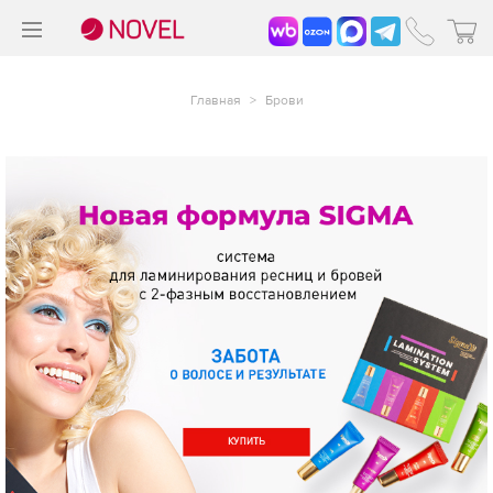
>
®
Главная
>
Брови