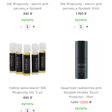
Silk Rhapsody - масло для
Silk Rhapsody - масло для
ресниц и бровей
ресниц и бровей 30ml
340
Р
1
760
Р
уб.
уб.
купить
купить
-
+
-
+
Защитная сыворотка для
Набор мини-масел Silk
бровей Hindika Touch
Rhapsody 1ml, 5 шт
Protector - 15ml
490
Р
1
250
1 000
Р
уб.
купить
уб.
купить
-
+