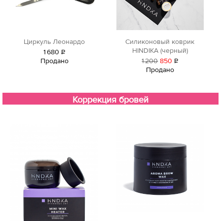
Циркуль Леонардо
Силиконовый коврик
HINDIKA (черный)
1
680
Р
Продано
1
200
850
Р
уб.
Продано
уб.
Коррекция бровей