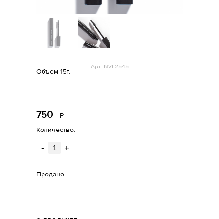
Арт: NVL2545
Объем 15г.
750
Р
уб.
Количество:
-
+
Продано