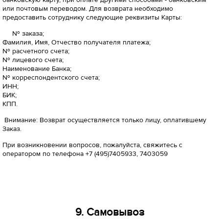
банковскую карту, при оплате другими способами - банковским
или почтовым переводом. Для возврата необходимо
предоставить сотруднику следующие реквизиты Карты:
№ заказа;
Фамилия, Имя, Отчество получателя платежа;
№ расчетного счета;
№ лицевого счета;
Наименование Банка;
№ корреспондентского счета;
ИНН;
БИК;
КПП.
Внимание: Возврат осуществляется только лицу, оплатившему
Заказ.
При возникновении вопросов, пожалуйста, свяжитесь с
оператором по телефона +7 (495)7405933, 7403059
9. Самовывоз