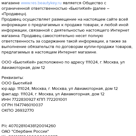
магазине
www.res.beautykey.ru
является Общество с
ограниченной ответственностью «БьютиКей» (далее –
«Продавец»).
Продавец осуществляет размещение на настоящем сайте всей
информации о предлагаемых к продаже товарах, и любой иной
информации, связанной с деятельностью настоящего Интернет
магазина. Продавец самостоятельно несет полную
ответственность за содержание такой информации, а также за
выполнение обязательств по договорам купли-продажи товаров,
предлагаемых в настоящем Интернет магазине.
ООО «БьютиКей» расположено по адресу 111024, г. Москва, ул
Авиамоторная, дом 12
Реквизиты:
ООО БьютиКей
юр.адр. 111024, Москва, г. Москва, ул Авиамоторная, дом 12
факт.адр. 111024, г. Москва, ул Авиамоторная, дом 12
ИНН 7722830927 КПП 772201001
ОГРН 1147746010037
ОКПО 26932770
Р/с 40702810438120014260
ОАО "Сбербанк России"