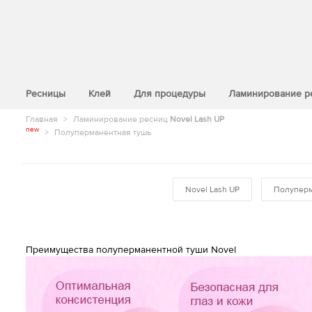
>
Ресницы
Клей
Для процедуры
Ламинирование р
Главная
>
Ламинирование ресниц
Novel Lash UP
new
>
Полуперманентная тушь
Novel Lash UP
Полуперм
Преимущества полуперманентной туши Novel